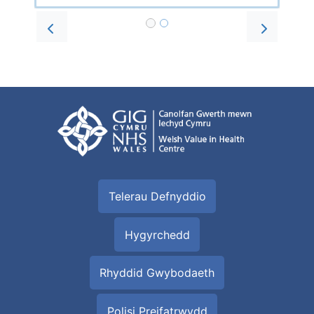
Prev
Next
Telerau Defnyddio
Hygyrchedd
Rhyddid Gwybodaeth
Polisi Preifatrwydd