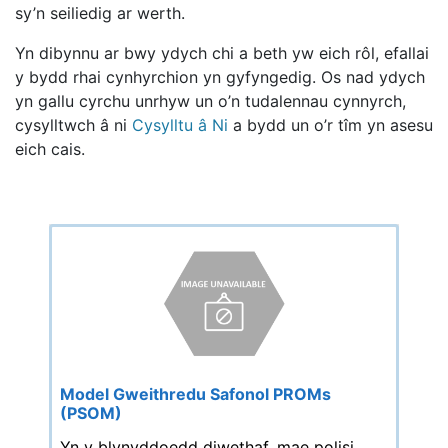
sy’n seiliedig ar werth.
Yn dibynnu ar bwy ydych chi a beth yw eich rôl, efallai
y bydd rhai cynhyrchion yn gyfyngedig. Os nad ydych
yn gallu cyrchu unrhyw un o’n tudalennau cynnyrch,
cysylltwch â ni
Cysylltu â Ni
a bydd un o’r tîm yn asesu
eich cais.
Model Gweithredu Safonol PROMs
(PSOM)
Yn y blynyddoedd diwethaf, mae polisi