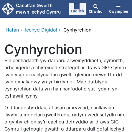
Neidio i'r prif gynnwy
Canolfan Gwerth
English
Chwilio
Cwymplen
mewn Iechyd Cymru
Hafan
›
Iechyd Digidol
›
Cynhyrchion
Cynhyrchion
Ein cenhadaeth yw darparu arweinyddiaeth, cymorth,
arbenigedd a chyfeiriad strategol ar draws GIG Cymru
sy’n ysgogi canlyniadau gwell i gleifion mewn ffordd
sy’n gynaliadwy yn yr hirdymor. Mae datblygu
cynhyrchion data yn rhan hanfodol o sut rydym yn
cyflawni hynny.
O ddangosfyrddau, atlasau amrywiad, canllawiau
llwybr a modelau gweithredu, rydym wedi sefydlu nifer
o gynhyrchion sy’n cael eu defnyddio ar draws GIG
Cymru i gefnogi’r gwaith o ddarparu dull gofal iechyd