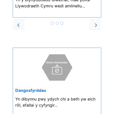
Llywodraeth Cymru wedi amlinellu…
Prev
Next
Dangosfyrddau
Yn dibynnu pwy ydych chi a beth yw eich
rôl, efallai y cyfyngir…