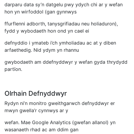
darparu data sy’n datgelu pwy ydych chi ar y wefan
hon yn wirfoddol (gan gynnwys
ffurflenni adborth, tanysgrifiadau neu holiaduron),
fydd y wybodaeth hon ond yn cael ei
defnyddio i ymateb i’ch ymholiadau ac at y diben
arfaethedig. Nid ydym yn rhannu
gwybodaeth am ddefnyddwyr y wefan gyda thrydydd
partïon.
Olrhain Defnyddwyr
Rydyn ni’n monitro gweithgarwch defnyddwyr er
mwyn gwella’r cynnwys ar y
wefan. Mae Google Analytics (gwefan allanol) yn
wasanaeth rhad ac am ddim gan