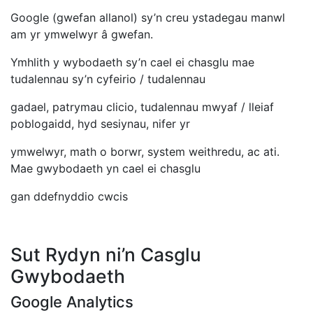
Google (gwefan allanol) sy’n creu ystadegau manwl
am yr ymwelwyr â gwefan.
Ymhlith y wybodaeth sy’n cael ei chasglu mae
tudalennau sy’n cyfeirio / tudalennau
gadael, patrymau clicio, tudalennau mwyaf / lleiaf
poblogaidd, hyd sesiynau, nifer yr
ymwelwyr, math o borwr, system weithredu, ac ati.
Mae gwybodaeth yn cael ei chasglu
gan ddefnyddio cwcis
Sut Rydyn ni’n Casglu
Gwybodaeth
Google Analytics