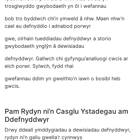
trosglwyddo gwybodaeth yn ôl i wefannau
bob tro byddwch chi’n ymweld â nhw. Maen nhw’n
cael eu defnyddio i adnabod porwyr
gwe, olrhain tueddiadau defnyddwyr a storio
gwybodaeth ynglŷn â dewisiadau
defnyddwyr. Gallwch chi gyfyngu/analluogi cwcis ar
eich porwr. Sylwch, fydd rhai
gwefannau ddim yn gweithio’n iawn o bosibl heb
gwcis.
Pam Rydyn ni’n Casglu Ystadegau am
Ddefnyddwyr
Drwy ddeall ymddygiadau a dewisiadau defnyddwyr,
rydyn ni’n gallu gwella’r cynnwys