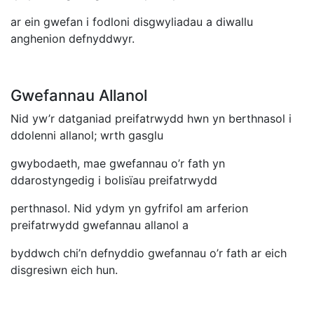
ar ein gwefan i fodloni disgwyliadau a diwallu
anghenion defnyddwyr.
Gwefannau Allanol
Nid yw’r datganiad preifatrwydd hwn yn berthnasol i
ddolenni allanol; wrth gasglu
gwybodaeth, mae gwefannau o’r fath yn
ddarostyngedig i bolisïau preifatrwydd
perthnasol. Nid ydym yn gyfrifol am arferion
preifatrwydd gwefannau allanol a
byddwch chi’n defnyddio gwefannau o’r fath ar eich
disgresiwn eich hun.