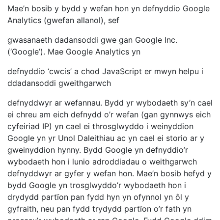
Mae’n bosib y bydd y wefan hon yn defnyddio Google
Analytics (gwefan allanol), sef
gwasanaeth dadansoddi gwe gan Google Inc.
(‘Google’). Mae Google Analytics yn
defnyddio ‘cwcis’ a chod JavaScript er mwyn helpu i
ddadansoddi gweithgarwch
defnyddwyr ar wefannau. Bydd yr wybodaeth sy’n cael
ei chreu am eich defnydd o’r wefan (gan gynnwys eich
cyfeiriad IP) yn cael ei throsglwyddo i weinyddion
Google yn yr Unol Daleithiau ac yn cael ei storio ar y
gweinyddion hynny. Bydd Google yn defnyddio’r
wybodaeth hon i lunio adroddiadau o weithgarwch
defnyddwyr ar gyfer y wefan hon. Mae’n bosib hefyd y
bydd Google yn trosglwyddo’r wybodaeth hon i
drydydd partïon pan fydd hyn yn ofynnol yn ôl y
gyfraith, neu pan fydd trydydd partïon o’r fath yn