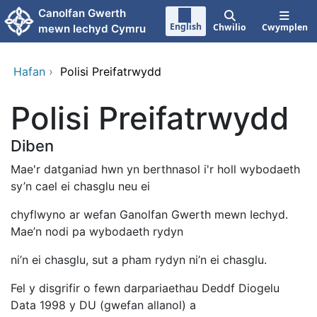
Neidio i'r prif gynnwy
Canolfan Gwerth
English
Chwilio
Cwymplen
mewn Iechyd Cymru
Hafan
›
Polisi Preifatrwydd
Polisi Preifatrwydd
Diben
Mae'r datganiad hwn yn berthnasol i'r holl wybodaeth
sy’n cael ei chasglu neu ei
chyflwyno ar wefan Ganolfan Gwerth mewn Iechyd.
Mae’n nodi pa wybodaeth rydyn
ni’n ei chasglu, sut a pham rydyn ni’n ei chasglu.
Fel y disgrifir o fewn darpariaethau Deddf Diogelu
Data 1998 y DU (gwefan allanol) a