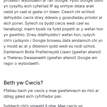
prosesu’r wybodaeth ar ran Google. Fydd Google ddim
yn cysylltu eich cyfeiriad IP ag unrhyw ddata arall
oedd yn cael ei gadw o’r blaen. Cewch chi wrthod
defnyddio cwcis drwy ddewis y gosodiadau priodol ar
eich porwr. Sylwch os bydd cwcis wedi cael eu
hanalluogi, mae’n bosib na fydd popeth ar y wefan hon
yn gweithio. Drwy ddefnyddio’r wefan hon, rydych
chi’n cydsynio i Google brosesu data amdanoch chi yn
y modd ac at y dibenion sydd wedi eu nodi uchod.
Darllenwch Bolisi Preifatrwydd Llawn (gwefan allanol)
a Thelerau Gwasanaeth (gwefan allanol) Google am
ragor o wybodaeth.
Beth yw Cwcis?
Ffeiliau bach yw cwcis y mae gwefannau’n eu rhoi ar
ddisg galed eich cyfrifiadur pan
fyddwch chi’n ymweld â nhw. Mae cwcis yn